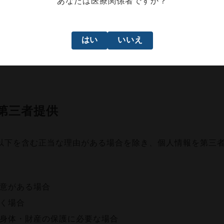
あなたは医療関係者ですか？
ます。
第三者に重要な情報を読み取られたり、改ざんされたりす
はい
いいえ
よる暗号化を使用しております。
第三者提供
以下を含む正当な理由がある場合を除き、個人情報を第三
。
意がある場合
く場合
身体・財産の保護に必要な場合