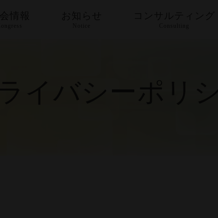
会情報
お知らせ
コンサルティング
ongress
Notice
Consulting
SKINUP LUMI /スキン
アップ ルミ
ライバシーポリ
BiLumix ヘッドランプ
Gen2
スキンブースター Skin
セルターミ ブランドに
ULTIGHT (HIFU)
Booster
ついて
セルターミ Rクリー
クリーム Cream
セルターミ
ム/CELLTERMI R
PCL/CELLTERMI PCL
CREAM
セルターミ S マス
シートマスク Sheet
ク/CELLTERMI S
mask
セルターミ リジェ
MASK