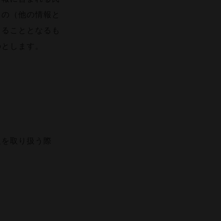
もの（他の情報と
きることとなるも
のとします。
報を取り扱う際