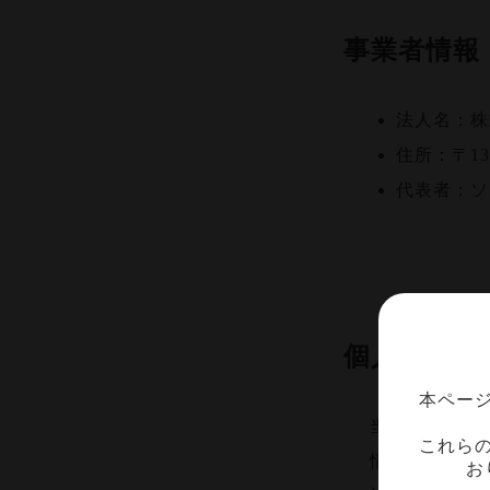
事業者情報
法人名：株
住所：〒13
代表者：ソ
個人情報の
本ペー
当サイトは、
これら
情報の漏洩、
お