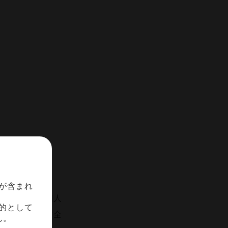
が含まれ
策を徹底し、個人
的として
切なレベルの安全
ん。