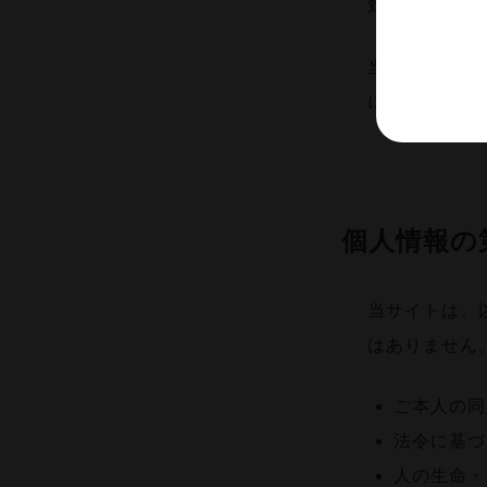
対策を実施し
当サイトは、
に、SSLに
個人情報の
当サイトは、
はありません
ご本人の同
法令に基づ
人の生命・