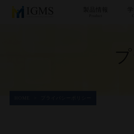
製品情報
学
Product
C
美容機器 Aesthetic
device
プ
医療機器 Medical
Device
化粧品 Cosmetics
HOME
>
プライバシーポリシー