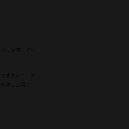
ータに保存してお
できますので、お
を拒否した場合、
す。