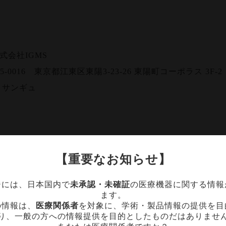
式会社IGMS
5-0016 東京都江東区東陽3-23-26 東陽町コーポラス 3F-2
 サンギュ
【重要なお知らせ】
管理
ジには、日本国内で
未承認・未確証
の医療機器に関する情報
ます。
個人情報の正確性及び安全確保のために、セキュリティ対
の情報は、
医療関係者
を対象に、学術・製品情報の提供を目
改ざん、不正アクセスなどの危険については、必要かつ適
り、一般の方への情報提供を目的としたものだはありませ