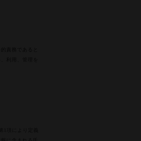
会的責務であると
得、利用、管理を
第1項により定義
情報に含まれる氏