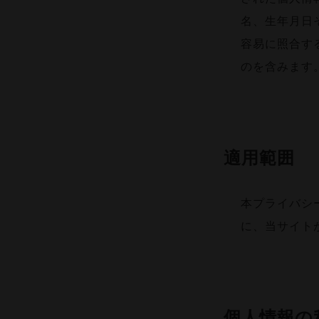
名、生年月日
容易に照合す
のを含みます
適用範囲
本プライバシ
に、当サイト
個人情報の